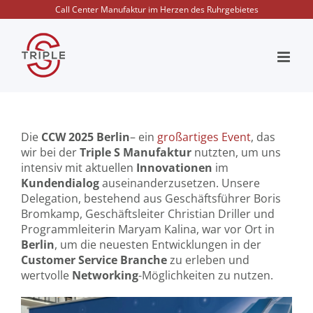
Zum
Call Center Manufaktur im Herzen des Ruhrgebietes
Inhalt
springen
Die
CCW 2025
Berlin
– ein
großartiges Event
, das
wir bei der
Triple S Manufaktur
nutzten, um uns
intensiv mit aktuellen
Innovationen
im
Kundendialog
auseinanderzusetzen. Unsere
Delegation, bestehend aus Geschäftsführer Boris
Bromkamp, Geschäftsleiter Christian Driller und
Programmleiterin Maryam Kalina, war vor Ort in
Berlin
, um die neuesten Entwicklungen in der
Customer Service Branche
zu erleben und
wertvolle
Networking
-Möglichkeiten zu nutzen.