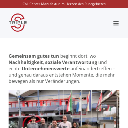
Zum
Call Center Manufaktur im Herzen des Ruhrgebietes
Inhalt
springen
Gemeinsam gutes tun
beginnt dort, wo
Nachhaltigkeit
,
soziale Verantwortung
und
echte
Unternehmenswerte
aufeinandertreffen –
und genau daraus entstehen Momente, die mehr
bewegen als nur Veränderungen.